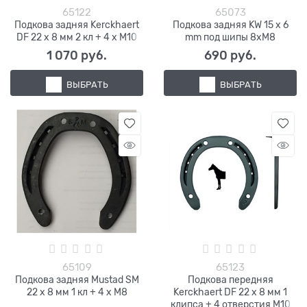
65122
65073
Подкова задняя Kerckhaert
Подкова задняя KW 15 х 6
DF 22 х 8 мм 2 кл + 4 х М10
mm под шипы 8хM8
1 070
 руб.
690
 руб.
ВЫБРАТЬ
ВЫБРАТЬ
65109
65123
Подкова задняя Mustad SM
Подкова передняя
22 х 8 мм 1 кл + 4 х M8
Kerckhaert DF 22 х 8 мм 1
клипса + 4 отверстия М10