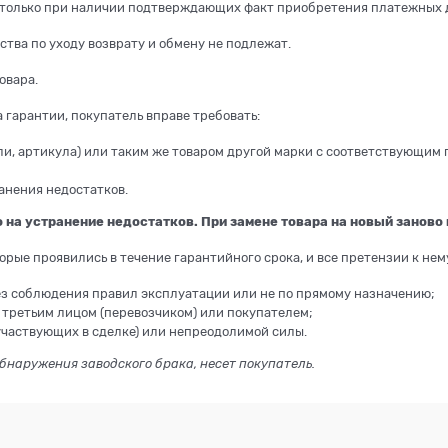
только при наличии подтверждающих факт приобретения платежных док
тва по уходу возврату и обмену не подлежат.
овара.
 гарантии, покупатель вправе требовать:
ли, артикула) или таким же товаром другой марки с соответствующим
анения недостатков.
 на устранение недостатков. При замене товара на новый заново 
торые проявились в течение гарантийного срока, и все претензии к не
з соблюдения правил эксплуатации или не по прямому назначению;
третьим лицом (перевозчиком) или покупателем;
участвующих в сделке) или непреодолимой силы.
обнаружения заводского брака, несет покупатель.