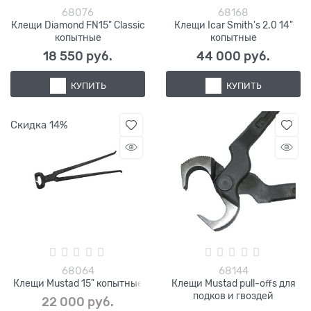
68076
68168
Клещи Diamond FN15" Classic
Клещи Icar Smith's 2.0 14"
копытные
копытные
18 550
 руб.
44 000
 руб.
КУПИТЬ
КУПИТЬ
Скидка 14%
68064
68144
Клещи Mustad 15" копытные
Клещи Mustad pull-offs для
подков и гвоздей
22 000
 руб.