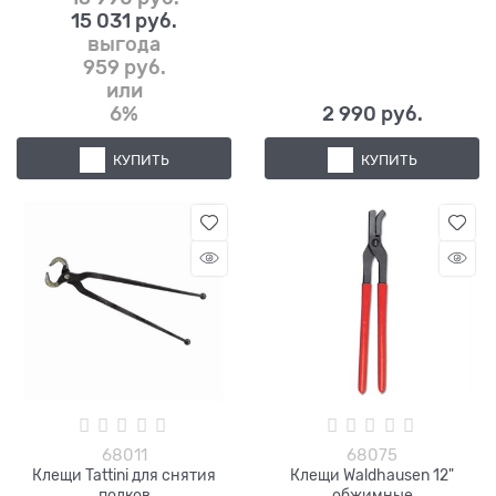
15 031
 руб.
выгода
959 руб.
или
6%
2 990
 руб.
КУПИТЬ
КУПИТЬ
68011
68075
Клещи Tattini для снятия
Клещи Waldhausen 12"
подков
обжимные