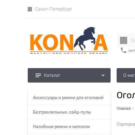
Санкт-Петербург
инт
О ма
Каталог
Ого
Аксессуары и ремни для оголовий
Главная
Безтрензельные, сайд-пулы
Сортиро
Налобные ремни и капсюли