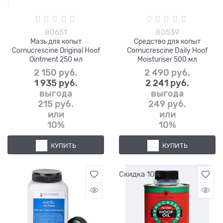
80651
80539
Мазь для копыт
Средство для копыт
Cornucrescine Original Hoof
Cornucrescine Daily Hoof
Ointment 250 мл
Moisturiser 500 мл
2 150
 руб.
2 490
 руб.
1 935
 руб.
2 241
 руб.
выгода
выгода
215 руб.
249 руб.
или
или
10%
10%
КУПИТЬ
КУПИТЬ
Скидка 10%