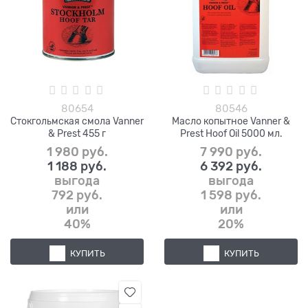
80654
80546
Стокгольмская смола Vanner
Масло копытное Vanner &
& Prest 455 г
Prest Hoof Oil 5000 мл.
1 980
 руб.
7 990
 руб.
1 188
 руб.
6 392
 руб.
выгода
выгода
792 руб.
1 598 руб.
или
или
40%
20%
КУПИТЬ
КУПИТЬ